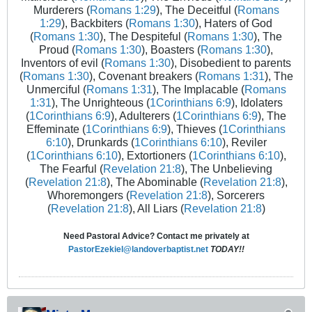
Murderers (
Romans 1:29
), The Deceitful (
Romans
1:29
), Backbiters (
Romans 1:30
), Haters of God
(
Romans 1:30
), The Despiteful (
Romans 1:30
), The
Proud (
Romans 1:30
), Boasters (
Romans 1:30
),
Inventors of evil (
Romans 1:30
), Disobedient to parents
(
Romans 1:30
), Covenant breakers (
Romans 1:31
), The
Unmerciful (
Romans 1:31
), The Implacable (
Romans
1:31
), The Unrighteous (
1Corinthians 6:9
), Idolaters
(
1Corinthians 6:9
), Adulterers (
1Corinthians 6:9
), The
Effeminate (
1Corinthians 6:9
), Thieves (
1Corinthians
6:10
), Drunkards (
1Corinthians 6:10
), Reviler
(
1Corinthians 6:10
), Extortioners (
1Corinthians 6:10
),
The Fearful (
Revelation 21:8
), The Unbelieving
(
Revelation 21:8
), The Abominable (
Revelation 21:8
),
Whoremongers (
Revelation 21:8
), Sorcerers
(
Revelation 21:8
), All Liars (
Revelation 21:8
)
Need Pastoral Advice? Contact me privately at
PastorEzekiel@landoverbaptist.net
TODAY!!