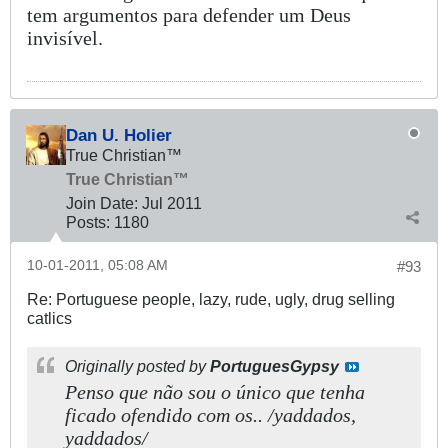
tem argumentos para defender um Deus
invisível.
Dan U. Holier
True Christian™
True Christian™
Join Date:
Jul 2011
Posts:
1180
10-01-2011, 05:08 AM
#93
Re: Portuguese people, lazy, rude, ugly, drug selling
catlics
Originally posted by
PortuguesGypsy
Penso que não sou o único que tenha
ficado ofendido com os.. /yaddados,
yaddados/