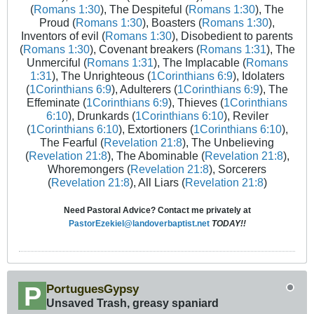
(
Romans 1:30
), The Despiteful (
Romans 1:30
), The
Proud (
Romans 1:30
), Boasters (
Romans 1:30
),
Inventors of evil (
Romans 1:30
), Disobedient to parents
(
Romans 1:30
), Covenant breakers (
Romans 1:31
), The
Unmerciful (
Romans 1:31
), The Implacable (
Romans
1:31
), The Unrighteous (
1Corinthians 6:9
), Idolaters
(
1Corinthians 6:9
), Adulterers (
1Corinthians 6:9
), The
Effeminate (
1Corinthians 6:9
), Thieves (
1Corinthians
6:10
), Drunkards (
1Corinthians 6:10
), Reviler
(
1Corinthians 6:10
), Extortioners (
1Corinthians 6:10
),
The Fearful (
Revelation 21:8
), The Unbelieving
(
Revelation 21:8
), The Abominable (
Revelation 21:8
),
Whoremongers (
Revelation 21:8
), Sorcerers
(
Revelation 21:8
), All Liars (
Revelation 21:8
)
Need Pastoral Advice? Contact me privately at
PastorEzekiel@landoverbaptist.net
TODAY!!
PortuguesGypsy
Unsaved Trash, greasy spaniard