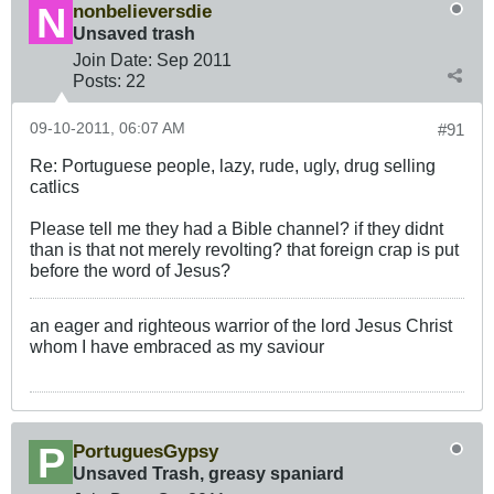
nonbelieversdie
Unsaved trash
Join Date:
Sep 2011
Posts:
22
09-10-2011, 06:07 AM
#91
Re: Portuguese people, lazy, rude, ugly, drug selling
catlics
Please tell me they had a Bible channel? if they didnt
than is that not merely revolting? that foreign crap is put
before the word of Jesus?
an eager and righteous warrior of the lord Jesus Christ
whom I have embraced as my saviour
PortuguesGypsy
Unsaved Trash, greasy spaniard