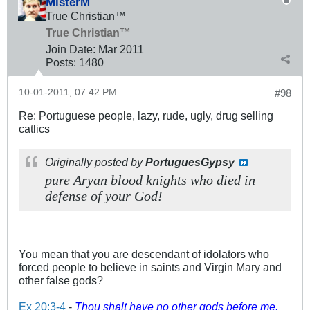
MisterM
True Christian™
True Christian™
Join Date:
Mar 201
1
Posts:
1480
10-01-2011, 07:42 PM
#98
Re: Portuguese people, lazy, rude, ugly, drug selling
catlics
Originally posted by
PortuguesGypsy
pure Aryan blood knights who died in
defense of your God!
You mean that you are descendant of idolators who
forced people to believe in saints and Virgin Mary and
other false gods?
Ex 20:3-4
-
Thou shalt have no other gods before me.