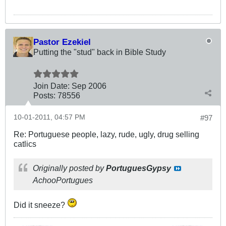
Pastor Ezekiel
Putting the "stud" back in Bible Study
Join Date:
Sep 2006
Posts:
78556
10-01-2011, 04:57 PM
#97
Re: Portuguese people, lazy, rude, ugly, drug selling
catlics
Originally posted by
PortuguesGypsy
AchooPortugues
Did it sneeze?