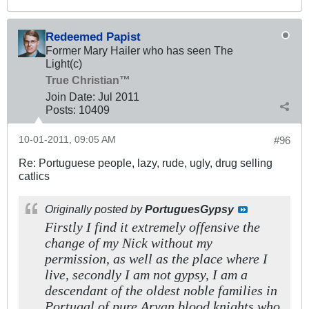
Redeemed Papist
Former Mary Hailer who has seen The
Light(c)
True Christian™
Join Date:
Jul 2011
Posts:
10409
10-01-2011, 09:05 AM
#96
Re: Portuguese people, lazy, rude, ugly, drug selling
catlics
Originally posted by
PortuguesGypsy
Firstly I find it extremely offensive the
change of my Nick without my
permission, as well as the place where I
live, secondly I am not gypsy, I am a
descendant of the oldest noble families in
Portugal of pure Aryan blood knights who