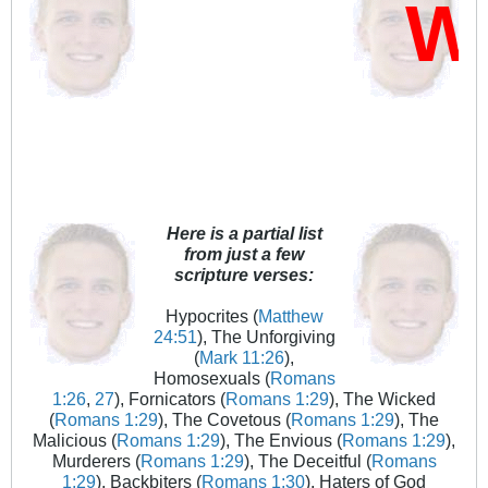
Who
Here is a partial list
from just a few
scripture verses:
Hypocrites (
Matthew
24:51
), The Unforgiving
(
Mark 11:26
),
Homosexuals (
Romans
1:26
,
27
), Fornicators (
Romans 1:29
), The Wicked
(
Romans 1:29
), The Covetous (
Romans 1:29
), The
Malicious (
Romans 1:29
), The Envious (
Romans 1:29
),
Murderers (
Romans 1:29
), The Deceitful (
Romans
1:29
), Backbiters (
Romans 1:30
), Haters of God