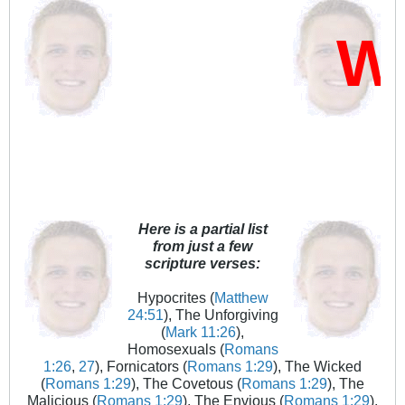
Who
Here is a partial list
from just a few
scripture verses:
Hypocrites (
Matthew
24:51
), The Unforgiving
(
Mark 11:26
),
Homosexuals (
Romans
1:26
,
27
), Fornicators (
Romans 1:29
), The Wicked
(
Romans 1:29
), The Covetous (
Romans 1:29
), The
Malicious (
Romans 1:29
), The Envious (
Romans 1:29
),